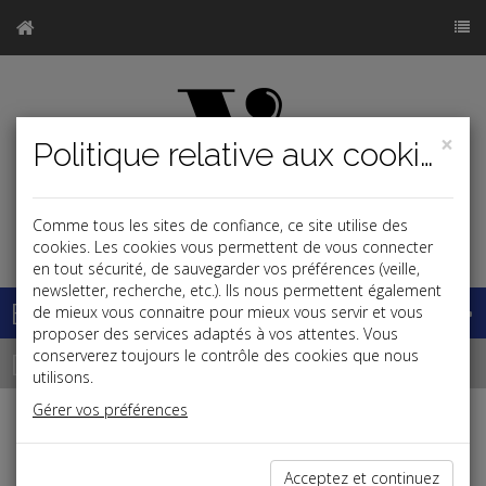
×
Politique relative aux cookies
Comme tous les sites de confiance, ce site utilise des
j
cookies. Les cookies vous permettent de vous connecter
en tout sécurité, de sauvegarder vos préférences (veille,
newsletter, recherche, etc.). Ils nous permettent également
Base documentaire
de mieux vous connaitre pour mieux vous servir et vous
proposer des services adaptés à vos attentes. Vous
Dépêches
conserverez toujours le contrôle des cookies que nous
utilisons.
Gérer vos préférences
j
a
b
Patrimoine
Acceptez et continuez