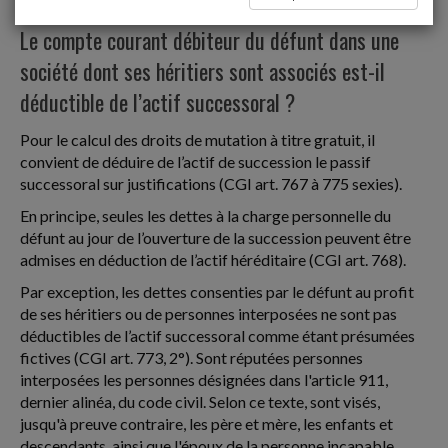
Donations et successions
Le compte courant débiteur du défunt dans une
société dont ses héritiers sont associés est-il
déductible de l’actif successoral ?
Pour le calcul des droits de mutation à titre gratuit, il
convient de déduire de l’actif de succession le passif
successoral sur justifications (CGI art. 767 à 775 sexies).
En principe, seules les dettes à la charge personnelle du
défunt au jour de l’ouverture de la succession peuvent être
admises en déduction de l’actif héréditaire (CGI art. 768).
Par exception, les dettes consenties par le défunt au profit
de ses héritiers ou de personnes interposées ne sont pas
déductibles de l’actif successoral comme étant présumées
fictives (CGI art. 773, 2°). Sont réputées personnes
interposées les personnes désignées dans l'article 911,
dernier alinéa, du code civil. Selon ce texte, sont visés,
jusqu'à preuve contraire, les père et mère, les enfants et
descendants, ainsi que l'époux de la personne incapable.